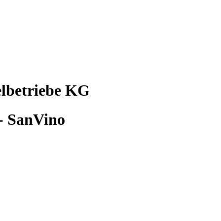
lbetriebe KG
- SanVino