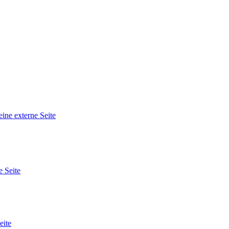
eine externe Seite
e Seite
eite