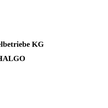
lbetriebe KG
 THALGO