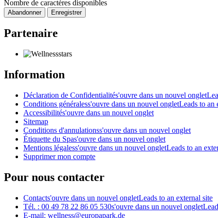
Nombre de caractères disponibles
Abandonner
Enregistrer
Partenaire
Information
Déclaration de Confidentialité
s'ouvre dans un nouvel onglet
Lea
Conditions générales
s'ouvre dans un nouvel onglet
Leads to an e
Accessibilité
s'ouvre dans un nouvel onglet
Sitemap
Conditions d'annulations
s'ouvre dans un nouvel onglet
Étiquette du Spa
s'ouvre dans un nouvel onglet
Mentions légales
s'ouvre dans un nouvel onglet
Leads to an exter
Supprimer mon compte
Pour nous contacter
Contact
s'ouvre dans un nouvel onglet
Leads to an external site
Tél. : 00 49 78 22 86 05 530
s'ouvre dans un nouvel onglet
Leads
E-mail: wellness@europapark.de