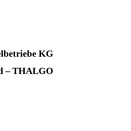
lbetriebe KG
bad – THALGO