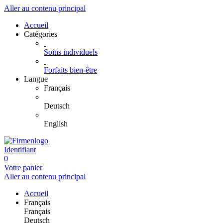
Aller au contenu principal
Accueil
Catégories
Soins individuels
Forfaits bien-être
Langue
Français
Deutsch
English
Identifiant
0
Votre panier
Aller au contenu principal
Accueil
Français
Français
Deutsch