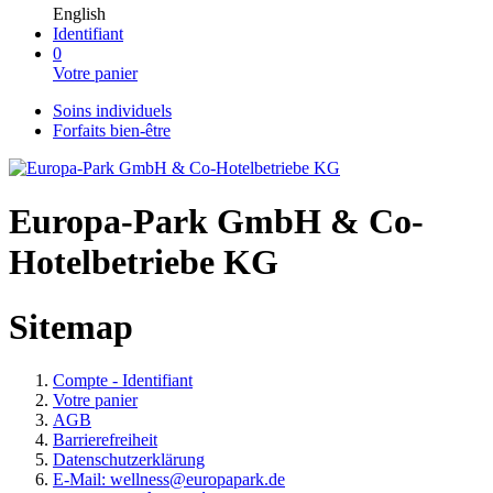
English
Identifiant
0
Votre panier
Soins individuels
Forfaits bien-être
Europa-Park GmbH & Co-
Hotelbetriebe KG
Sitemap
Compte - Identifiant
Votre panier
AGB
Barrierefreiheit
Datenschutzerklärung
E-Mail: wellness@europapark.de