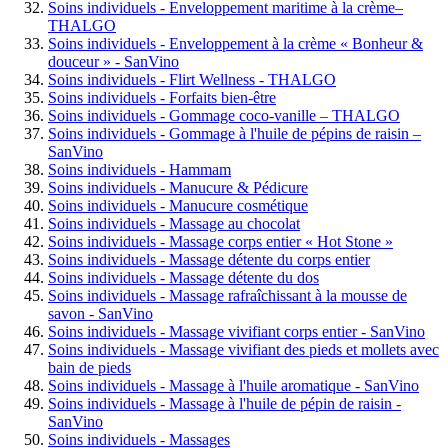
Soins individuels - Enveloppement maritime à la crème–
THALGO
Soins individuels - Enveloppement à la crème « Bonheur &
douceur » - SanVino
Soins individuels - Flirt Wellness - THALGO
Soins individuels - Forfaits bien-être
Soins individuels - Gommage coco-vanille – THALGO
Soins individuels - Gommage à l'huile de pépins de raisin –
SanVino
Soins individuels - Hammam
Soins individuels - Manucure & Pédicure
Soins individuels - Manucure cosmétique
Soins individuels - Massage au chocolat
Soins individuels - Massage corps entier « Hot Stone »
Soins individuels - Massage détente du corps entier
Soins individuels - Massage détente du dos
Soins individuels - Massage rafraîchissant à la mousse de
savon - SanVino
Soins individuels - Massage vivifiant corps entier - SanVino
Soins individuels - Massage vivifiant des pieds et mollets avec
bain de pieds
Soins individuels - Massage à l'huile aromatique - SanVino
Soins individuels - Massage à l'huile de pépin de raisin -
SanVino
Soins individuels - Massages